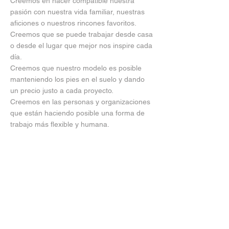
Creemos en hacer compatible nuestra
pasión con nuestra vida familiar, nuestras
aficiones o nuestros rincones favoritos.
Creemos que se puede trabajar desde casa
o desde el lugar que mejor nos inspire cada
día.
Creemos que nuestro modelo es posible
manteniendo los pies en el suelo y dando
un precio justo a cada proyecto.
Creemos en las personas y organizaciones
que están haciendo posible una forma de
trabajo más flexible y humana.
Coworkers
Creemos en hacernos grandes cuando el
proyecto lo precisa junto a colaboradores
de confianza con los que disfrutamos
trabajando.