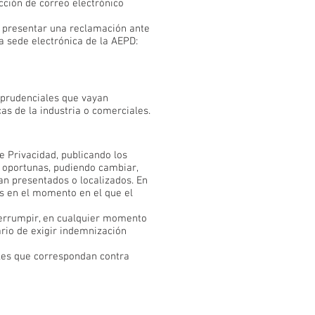
ección de correo electrónico
a presentar una reclamación ante
a sede electrónica de la AEPD:
isprudenciales que vayan
as de la industria o comerciales.
e Privacidad, publicando los
e oportunas, pudiendo cambiar,
an presentados o localizados. En
s en el momento en el que el
errumpir, en cualquier momento
ario de exigir indemnización
gales que correspondan contra