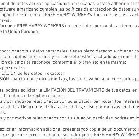
ional de datos al usar aplicaciones americanas, estará adherida al c
oftware americano cumplen las políticas de protección de datos eur
ingún tercero ajeno a FREE HAPPY WORKERS, fuera de los casos ante
revia.
n Europea: FREE HAPPY WORKERS no cede datos personales a terceros
e la Unión Europea.
porcionado tus datos personales, tienes pleno derecho a obtener co
tus datos personales, y en concreto estás facultado para ejercitar
ión de datos te reconoce, conforme a lo previsto en la misma:
 personales.
FICACIÓN de los datos inexactos.
IÓN cuando, entre otros motivos, los datos ya no sean necesarios pa
s, podrás solicitar la LIMITACIÓN DEL TRATAMIENTO de tus datos, en
 o la defensa de reclamaciones.
 y por motivos relacionados con su situación particular, los interes
us datos. Dejaremos de tratar los datos, salvo por motivos legítimos 
es.
 y por motivos relacionados con tu situación particular, podrás solic
solicitar información adicional presentando copia de un documento i
 que quiere ejercer, mediante carta dirigida a FREE HAPPY WORKERS