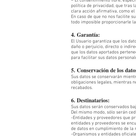
– El consentimiento libre, espec
política de privacidad, que tras
clara acción afirmativa, como el
En caso de que no nos facilite s
todo imposible proporcionarle la 
4. Garantía:
El Usuario garantiza que los dat
daño o perjuicio, directo o indi
que los datos aportados pertenec
para facilitar sus datos perso
5. Conservación de los dato
Sus datos se conservarán mientr
obligaciones legales, mientras no
recabados.
6. Destinatarios:
Sus datos serán conservados baj
Del mismo modo, sólo serán cedid
-Entidades y proveedores que pr
entidades y proveedores se encu
de datos en cumplimiento de la 
-Organismos y entidades oficiale