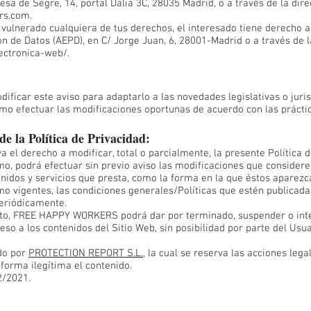
esa de Segre, 14, portal Dalia 3C, 28035 Madrid, o a través de la dir
rs.com
.
vulnerado cualquiera de tus derechos, el interesado tiene derecho 
n de Datos (AEPD), en C/ Jorge Juan, 6, 28001-Madrid o a través de l
ectronica-web/.
ificar este aviso para adaptarlo a las novedades legislativas o jur
mo efectuar las modificaciones oportunas de acuerdo con las práctic
de la Política de Privacidad:
l derecho a modificar, total o parcialmente, la presente Política d
mo, podrá efectuar sin previo aviso las modificaciones que consider
enidos y servicios que presta, como la forma en la que éstos aparezc
o vigentes, las condiciones generales/Políticas que estén publicada
eriódicamente.
sto, FREE HAPPY WORKERS podrá dar por terminado, suspender o int
eso a los contenidos del Sitio Web, sin posibilidad por parte del Usu
do por
PROTECTION REPORT S.L.
, la cual se reserva las acciones le
 forma ilegítima el contenido.
2/2021.