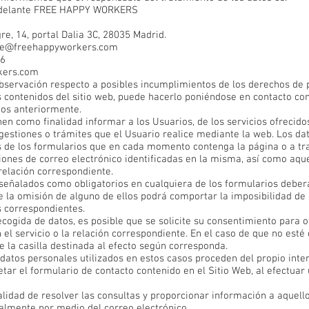
delante FREE HAPPY WORKERS
re, 14, portal Dalia 3C, 28035 Madrid.
te@freehappyworkers.com
06
kers.com
observación respecto a posibles incumplimientos de los derechos de pr
s contenidos del sitio web, puede hacerlo poniéndose en contacto co
dos anteriormente.
nen como finalidad informar a los Usuarios, de los servicios ofreci
 gestiones o trámites que el Usuario realice mediante la web. Los da
és de los formularios que en cada momento contenga la página o a tr
cciones de correo electrónico identificadas en la misma, así como aqu
relación correspondiente.
señalados como obligatorios en cualquiera de los formularios debe
 la omisión de alguno de ellos podrá comportar la imposibilidad d
os correspondientes.
cogida de datos, es posible que se solicite su consentimiento para o
 el servicio o la relación correspondiente. En el caso de que no esté
 la casilla destinada al efecto según corresponda.
 datos personales utilizados en estos casos proceden del propio inter
 el formulario de contacto contenido en el Sitio Web, al efectuar u
inalidad de resolver las consultas y proporcionar información a aquel
almente por medio del correo electrónico.