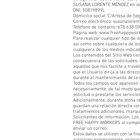
SUSANA LORENTE MÉNDEZ en a
DNI: 50819899L
Domicilio social: C/Artesa de Seg
Correo electrónico:
susanaloren
Teléfono de contacto: 678 638 0
Página web:
www.freehappywor
Para realizar cualquier tipo de 
así como sobre cualquiera de lo
cualquiera de los medios indica
Los contenidos del Sitio Web tie
consecuencia de las solicitudes,
aquellos que nos facilite a trav
que el Usuario dirija a las dire
durante el mantenimiento de la 
Todos los campos que aparecen 
necesariamente, de tal modo que
solicitud o prestarle los servici
Adicionalmente, durante dicha re
guardan una relación directa con
tratamientos adicionales, marque
Solicitantes de información: Los
FREE HAPPY WORKERS al completar
enviar un correo.
Estos datos se utilizan con la f
autoricen expresamente, princip