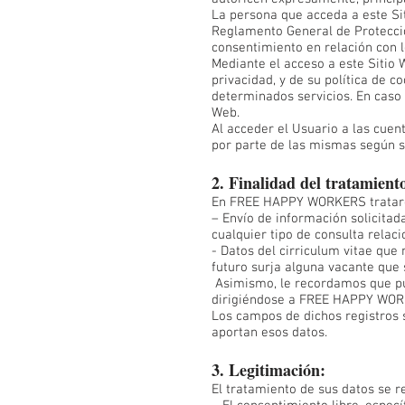
La persona que acceda a este Sit
Reglamento General de Protecció
consentimiento en relación con l
Mediante el acceso a este Sitio 
privacidad, y de su política de c
determinados servicios. En caso 
Web.
Al acceder el Usuario a las cue
por parte de las mismas según su
2. Finalidad del tratamiento
En FREE HAPPY WORKERS trataremo
– Envío de información solicitada
cualquier tipo de consulta relac
- Datos del cirriculum vitae que 
futuro surja alguna vacante que s
Asimismo, le recordamos que pu
dirigiéndose a FREE HAPPY WO
Los campos de dichos registros s
aportan esos datos.
3. Legitimación:
El tratamiento de sus datos se r