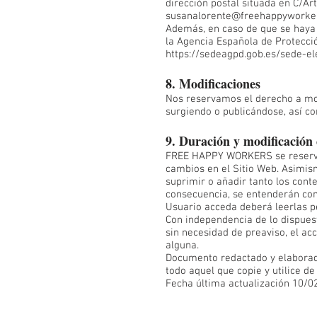
dirección postal situada en C/Art
susanalorente@freehappyworke
Además, en caso de que se haya 
la Agencia Española de Protecció
https://sedeagpd.gob.es/sede-el
8. Modificaciones
Nos reservamos el derecho a mod
surgiendo o publicándose, así co
9. Duración y modificación 
FREE HAPPY WORKERS se reserva e
cambios en el Sitio Web. Asimis
suprimir o añadir tanto los cont
consecuencia, se entenderán com
Usuario acceda deberá leerlas p
Con independencia de lo dispue
sin necesidad de preaviso, el acc
alguna.
Documento redactado y elabora
todo aquel que copie y utilice de
Fecha última actualización 10/0