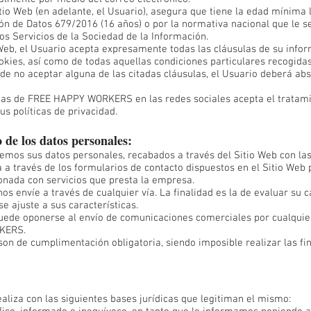
io Web (en adelante, el Usuario), asegura que tiene la edad mínima l
n de Datos 679/2016 (16 años) o por la normativa nacional que le se
os Servicios de la Sociedad de la Información.
Web, el Usuario acepta expresamente todas las cláusulas de su inform
ookies, así como de todas aquellas condiciones particulares recogidas
de no aceptar alguna de las citadas cláusulas, el Usuario deberá abs
ntas de FREE HAPPY WORKERS en las redes sociales acepta el tratam
s políticas de privacidad.
 de los datos personales:
s sus datos personales, recabados a través del Sitio Web con las 
 a través de los formularios de contacto dispuestos en el Sitio Web pa
ionada con servicios que presta la empresa.
nos envíe a través de cualquier vía. La finalidad es la de evaluar su
e ajuste a sus características.
ede oponerse al envío de comunicaciones comerciales por cualquier
RKERS.
on de cumplimentación obligatoria, siendo imposible realizar las fi
ealiza con las siguientes bases jurídicas que legitiman el mismo: