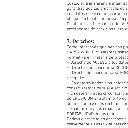
Cualquier transferencia internac
garantiza que las empresas de s
Los datos no se comunicarán a n
obligación legal o autorización p
Destinatarios fuera de la Unió
prestadores de servicios fuera d
7. Derechos:
Como interesado que nos has pro
HAPPY WORKERS estamos tratando 
normativa en materia de protecc
– Derecho de ACCESO a tus datos
– Derechos de solicitar la RECTI
– Derecho de solicitar su SUPRES
recogidos.
– En determinadas circunstancia
conservaremos para el ejercicio
– En determinadas circunstancias
de OPOSICIÓN al tratamiento de s
defensa de posibles reclamacion
– En determinadas circunstancias
PORTABILIDAD de los datos.
Podrás ejercer tales derechos o 
brevemente su caso y el derecho