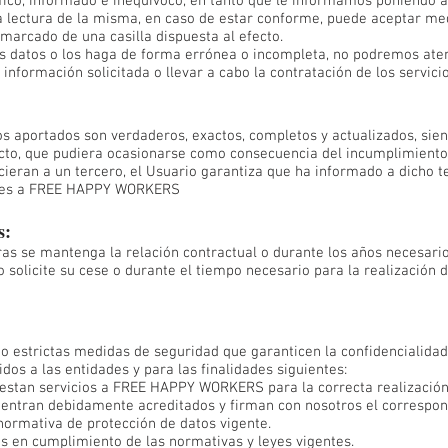
ífico, informado e inequívoco, en tanto que le informamos poniendo a
 la lectura de la misma, en caso de estar conforme, puede aceptar m
 marcado de una casilla dispuesta al efecto.
us datos o los haga de forma errónea o incompleta, no podremos atend
información solicitada o llevar a cabo la contratación de los servicio
os aportados son verdaderos, exactos, completos y actualizados, sie
recto, que pudiera ocasionarse como consecuencia del incumplimiento 
ieran a un tercero, el Usuario garantiza que ha informado a dicho t
nales a FREE HAPPY WORKERS
s:
as se mantenga la relación contractual o durante los años necesario
 solicite su cese o durante el tiempo necesario para la realización d
o estrictas medidas de seguridad que garanticen la confidencialidad
os a las entidades y para las finalidades siguientes:
estan servicios a FREE HAPPY WORKERS para la correcta realización 
entran debidamente acreditados y firman con nosotros el correspon
normativa de protección de datos vigente.
s en cumplimiento de las normativas y leyes vigentes.