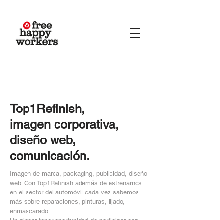
Top1Refinish,
​imagen corporativa,
diseño web,
comunicación
.
Imagen de marca, packaging, publicidad, diseño
web. Con Top1Refinish además de estrenarnos
en el sector del automóvil cada vez sabemos
más sobre reparaciones, pinturas, lijado,
enmascarado...