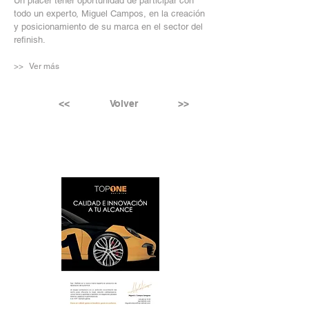
Un placer tener oportunidad de participar con
todo un experto, Miguel Campos, en la creación
y posicionamiento de su marca en el sector del
refinish.
>> Ver más
<<
Volver
>>